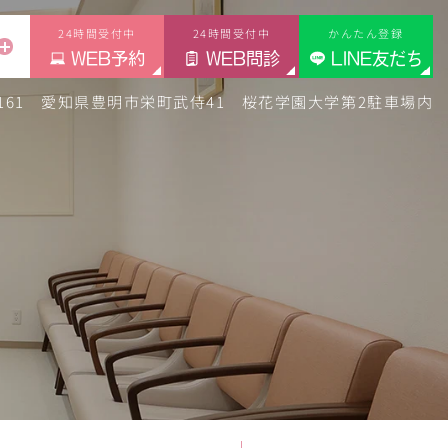
24時間受付中
24時間受付中
かんたん登録
WEB予約
WEB問診
LINE友だち
-1161 愛知県豊明市栄町武侍41
桜花学園大学第2駐車場内